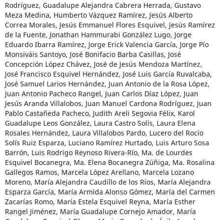
Rodríguez, Guadalupe Alejandra Cabrera Herrada, Gustavo
Meza Medina, Humberto Vázquez Ramírez, Jesús Alberto
Correa Morales, Jesús Emmanuel Flores Esquivel, Jesús Ramírez
de la Fuente, Jonathan Hammurabi González Lugo, Jorge
Eduardo Ibarra Ramírez, Jorge Erick Valencia García, Jorge Pío
Monsiváis Santoyo, José Bonifacio Barba Casillas, José
Concepción López Chávez, José de Jesús Mendoza Martínez,
José Francisco Esquivel Hernández, José Luis García Ruvalcaba,
José Samuel Larios Hernández, Juan Antonio de la Rosa López,
Juan Antonio Pacheco Rangel, Juan Carlos Díaz López, Juan
Jesús Aranda Villalobos, Juan Manuel Cardona Rodríguez, Juan
Pablo Castañeda Pacheco, Judith Areli Segovia Félix, Karol
Guadalupe Leos González, Laura Castro Solís, Laura Elena
Rosales Hernández, Laura Villalobos Pardo, Lucero del Rocío
Solís Ruiz Esparza, Luciano Ramírez Hurtado, Luis Arturo Sosa
Barrón, Luis Rodrigo Reynoso Rivera-Río, Ma. de Lourdes
Esquivel Bocanegra, Ma. Elena Bocanegra Zúñiga, Ma. Rosalina
Gallegos Ramos, Marcela López Arellano, Marcela Lozano
Moreno, María Alejandra Caudillo de los Ríos, María Alejandra
Esparza García, María Armida Alonso Gómez, María del Carmen
Zacarías Romo, María Estela Esquivel Reyna, María Esther
Rangel Jiménez, María Guadalupe Cornejo Amador, María