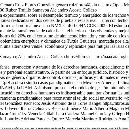
 Genaro Ruiz Flores González
genaro.ruizflores@edu.uaa.mx
Open Mo
:00
Ruber Trujillo Samayoa
Alejandro Acosta Collazo
n experimental sobre el desempeño térmico y energético de los techos
ciones realizadas en dos celdas de prueba a escala real —una con techo
a conforme a la norma mexicana NMX‑C‑460‑ONNCCE‑2009. El estudio de
mente la transferencia de calor hacia el interior de las viviendas y me
horro del 20% en el consumo de aire acondicionado y cumple con los val
problemática energética y climática de Tuxtla Gutiérrez, marcada por al
n una alternativa viable, económica y replicable para mitigar las islas 
 Samayoa; Alejandro Acosta Collazo
https://libros.uaa.mx/uaa/catalog/
efensa, promoción y garantía de los derechos humanos, especialmente fre
 y personal administrativo. A partir de un enfoque jurídico, histórico y
s de género, órganos de control, oficinas jurídicas y tribunales univers
> <p>La obra estudia casos paradigmáticos en México y América Latin
UNAM y la UAM. Asimismo, presenta el modelo de gestión intraunivers
ucación en derechos humanos es indispensable para transformar las univ
mienta paradigmática para reconstruir el tejido social universitario.</
el González-Pacheco; Jesús Antonio de la Torre Rangel
https://libros
es Talavera Ibarra
Celina G. Becerra Jiménez
Mario Alberto Magaña Ma
alazar González
Venecia Citlali Lara Caldera
Manuel García y Griego
H
ín
Lourdes Adriana Paredes Quiroz
Marcela Martínez Rodríguez
Ana R