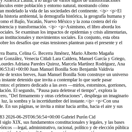
y América Latina, a lo largo de varios siglos de transformaciones
s vínculos entre población y entorno natural, mostrando cómo
 han modelado la vida de las sociedades del continente. </p> <p>El
la historia ambiental, la demografía histórica, la geografía humana y
e como el Bajío, Yucatán, Nuevo México y la zona costera del río
sistencia y transformación. </p> <p>Asimismo, el libro aborda los
s sociales. Se examinan los impactos de epidemias y crisis alimentarias,
as institucionales y movimientos sociales. En conjunto, esta obra
obre los desafíos que estas tensiones plantean para el presente y el
ra Ibarra, Celina G. Becerra Jiménez, Mario Alberto Magaña
r González, Venecia Citlali Lara Caldera, Manuel García y Griego,
Lourdes Adriana Paredes Quiroz, Marcela Martínez Rodríguez, Ana
06:53:41+00:00
Juan Manuel Bonilla Soto
Benjamín Valdivia
rie de textos breves, Juan Manuel Bonilla Soto construye un universo
 instante detenido que invita a contemplar lo que suele pasar
entos: el primero dedicado a las aves —mirlos, estorninos, gorriones,
ación. El segundo, "Pausa para deletrear el tiempo", explora la
cero, "Del firmamento y otras celebraciones", despliega un imaginario
 la luz, la sombra y la incertidumbre del instante.</p> <p>Con una
 En sus páginas, se invita a mirar hacia arriba, hacia el aire y sus
383
2026-06-29T06:56:54+00:00
Gabriel Purón Cid
l siglo XIX, sus fundamentos constitucionales y legales, y las bases
ricos —legal, administrativo, racional, político y de elección pública