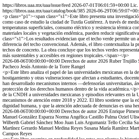
https://libros.uaa.mx/uaa/issue/feed
2026-07-01T06:01:59+00:00
Lic.
https://libros.uaa.mx/uaa/catalog/book/385
2026-06-29T06:59:07+00
<p class="p1"><span class="s1">Este libro presenta una investigació
como caso de estudio la ciudad de Tuxtla Gutiérrez. A través de medi
temperaturas superficiales, consumo eléctrico y resistencia térmic
materiales locales y vegetación endémica, pueden reducir significativa
class="s1">Los resultados evidencian que el techo verde permite un a
diferencia del techo convencional. Además, el libro contextualiza la 
techos de concreto. La obra concluye que los techos verdes representa
más sustentables y accesibles en regiones tropicales.</span></p>
2026-08-06T00:00:00+00:00
Derechos de autor 2026 Ruber Trujillo
Pacheco
Jesús Antonio de la Torre Rangel
<p>Este libro analiza el papel de las universidades mexicanas en la d
hostigamiento y otras vulneraciones que afectan a estudiantes, docentes
han desarrollado mecanismos internos —defensorías universitarias, área
protección de los derechos humanos dentro de la vida académica.</p
de la CNDH a universidades mexicanas y episodios relevantes en la 
mecanismos de atención entre 2018 y 2022. El libro sostiene que la ed
dignidad humana, y que la atención adecuada de denuncias es una herra
2026-08-06T00:00:00+00:00
Derechos de autor 2026 Enrique Piment
Manuel González Esparza
Norma Angélica Castillo Palma
Oziel Ulis
Wilberth Gabriel Sánchez Moo
Juan Luis Argumaniz Tello
Cecilia S
Martínez
Gerardo Manuel Medina Reyes
Susana María Ramírez Mart
Campos Reyes