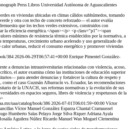
nograph Press
Libros Universidad Autónoma de Aguascalientes
 verdes en viviendas ubicadas en climas cálidos subhúmedos, tomando
 verde y otra con techo de concreto reforzado— el autor evalúa
muestra que los techos verdes extensivos, construidos con
jorar la eficiencia energética.</span></p> <p class="p1"><span
ores mínimos de resistencia térmica establecidos por la normativa, a
tas temperaturas, crecimiento urbano acelerado y uso generalizado de
de calor urbanas, reducir el consumo energético y promover viviendas
book/384
2026-06-29T06:57:41+00:00
Enrique Pimentel González-
nte a denuncias intrauniversitarias relacionadas con violencia, acoso,
 crítico, el autor examina cómo las instituciones de educación superior
itarios— para atender denuncias y fortalecer la cultura de respeto y
a, como el caso Guzmán Albarracín vs. Ecuador, las recomendaciones
itario de la UNACH, sus reformas normativas y la evolución de sus
ersidades en espacios seguros, libres de violencia y respetuosos de la
p>
.uaa.mx/uaa/catalog/book/386
2026-07-01T06:01:59+00:00
Víctor
ncillas
Víctor Manuel González Esparza
Chantal Cramaussel
ugo Humberto Salas Pelayo
Jorge Silva Riquer
Adriana Ayala
osalía Aguilera Núñez
Ricardo Manuel Wan Moguel
Clementina