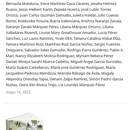
Bernaola Mateluna, Irene Martínez Cava Cáceres, Jesahe Herrera
Ruano, Jesús Helbert Karim Zepeda Huerta, José Lubín Torres
Orozco, Juan Carlos Guzmán Zamudio, Julieta Haidar, Julio Cuevas
Romo, Koldovike Yosune Ibarra Valenciana, Krishna Naranjo Zavala,
Naranjo Zavala Márquez Pérez, Liliana Márquez Orozco, Liliana
Valladares Riveroll, Louise Mary Greathouse Amador, Lucía Pérez
Sánchez, Luz Lazos Ramírez, Yvaín Eltit, Tatiana Catalina Visbal Díaz,
Tamara Martínez-Ruíz, Martínez-Ruíz García Núñez, Sergio Fuentes
Oseguera, Salvador Salas Zamudio, Rodrigo Parra Gutiérrez, Pablo A.
Marí, Nancy Elizabeth Molina Rodríguez, Myriam Rebeca Pérez
Daniel, Mireya Sarahí Abarca Cedeño, Miguel Ángel García González,
María Suárez Castellanos, María José Gutiérrez Rodríguez, María
Jacqueline Pedroza Mendoza, Marcela Rábago de Ávila, Magaly
Alejandra Orenday Tapia, Genaro Zalpa Ramírez, Simón Pedro García
Núñez, Osiris Elin Rivera Trejo, Lía Lourdes Márquez Pérez
mayo 16, 2023