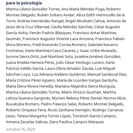
para la psicología
Marina Liliana González Torres, Ana María Méndez Puga, Roberto
Montes Delgado, Rubén Soltero Avelar; Alicia Edith Hermosillo de la
Torre, Andrea Hernández Rangel, Ángel Abraham Cahue, Antonio de
Jesús de la Cruz Villarreal, Cecilia Méndez Sánchez, César Augusto
García Avitia, Ferrán Padrós Blázquez, Francisco Antar Martínez
Guzmán, Francisco Augusto Vicente Laca Arocena, Francisco Fabián
Mora Moreno, Fredi Everardo Correa Romero, Gabriela Navarro
Contreras, Irene Martínez-Cava Cáceres, J. Isaac Uribe Alvarado,
Ivonne Sierra Ortíz, Joel Martínez Soto, Joseline Jiménez González,
Juana Imelda Herrera Pérez, Julio César Verdugo Lucero, Karla
Patricia Valdés García, Laura Olivia Amador Zavala, Luis Miguel
Sánchez Loyo, Luz Adriana Arellano Gutiérrez, Manuel Sandoval Díaz,
María Cristina Pérez Agüero, María de Lourdes Vargas Garduño,
María Elena Rivera Heredia, Mariana Alejandra Sierra Munguía,
Marina Liliana González Torres, Mario Orozco Guzmán, Martha
Leticia Guevara Sanginés, Myriam Rebeca Pérez Daniel, Norma Alicia
Ruvalcaba Romero, Pedro Palacios Salas, Roberto Montes Delgado,
Roberto Oropeza Tena, Rocío Zariñana Herrejón, Rodrigo Carranza
Jasso, Teresa Margarita Torres López, Tonatiuh García Campos,
Ximena Zacarías Salinas, Zaira Paulina Campos Márquez
octubre 16, 2023