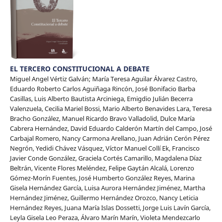
EL TERCERO CONSTITUCIONAL A DEBATE
Miguel Angel Vértiz Galván; María Teresa Aguilar Álvarez Castro,
Eduardo Roberto Carlos Aguiñaga Rincón, José Bonifacio Barba
Casillas, Luis Alberto Bautista Arciniega, Emigdio Julián Becerra
Valenzuela, Cecilia Mariel Bossi, Mario Alberto Benavides Lara, Teresa
Bracho González, Manuel Ricardo Bravo Valladolid, Dulce María
Cabrera Hernández, David Eduardo Calderón Martín del Campo, José
Carbajal Romero, Nancy Carmona Arellano, Juan Adrián Cerón Pérez
Negrón, Yedidi Chávez Vásquez, Víctor Manuel Collí Ek, Francisco
Javier Conde González, Graciela Cortés Camarillo, Magdalena Díaz
Beltrán, Vicente Flores Meléndez, Felipe Gaytán Alcalá, Lorenzo
Gómez-Morín Fuentes, José Humberto González Reyes, Marina
Gisela Hernández García, Luisa Aurora Hernández Jiménez, Martha
Hernández Jiménez, Guillermo Hernández Orozco, Nancy Leticia
Hernández Reyes, Juana María Islas Dossetti, Jorge Luis Lavín García,
Leyla Gisela Leo Peraza, Álvaro Marín Marín, Violeta Mendezcarlo