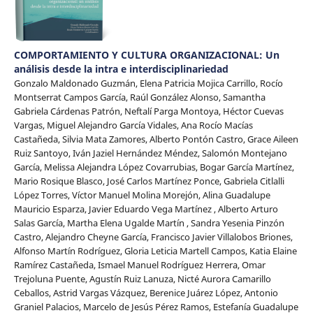
COMPORTAMIENTO Y CULTURA ORGANIZACIONAL: Un
análisis desde la intra e interdisciplinariedad
Gonzalo Maldonado Guzmán, Elena Patricia Mojica Carrillo, Rocío
Montserrat Campos García, Raúl González Alonso, Samantha
Gabriela Cárdenas Patrón, Neftalí Parga Montoya, Héctor Cuevas
Vargas, Miguel Alejandro García Vidales, Ana Rocío Macías
Castañeda, Silvia Mata Zamores, Alberto Pontón Castro, Grace Aileen
Ruiz Santoyo, Iván Jaziel Hernández Méndez, Salomón Montejano
García, Melissa Alejandra López Covarrubias, Bogar García Martínez,
Mario Rosique Blasco, José Carlos Martínez Ponce, Gabriela Citlalli
López Torres, Víctor Manuel Molina Morejón, Alina Guadalupe
Mauricio Esparza, Javier Eduardo Vega Martínez , Alberto Arturo
Salas García, Martha Elena Ugalde Martín , Sandra Yesenia Pinzón
Castro, Alejandro Cheyne García, Francisco Javier Villalobos Briones,
Alfonso Martín Rodríguez, Gloria Leticia Martell Campos, Katia Elaine
Ramírez Castañeda, Ismael Manuel Rodríguez Herrera, Omar
Trejoluna Puente, Agustín Ruiz Lanuza, Nicté Aurora Camarillo
Ceballos, Astrid Vargas Vázquez, Berenice Juárez López, Antonio
Graniel Palacios, Marcelo de Jesús Pérez Ramos, Estefanía Guadalupe