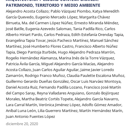
PATRIMONIO, TERRITORIO Y MEDIO AMBIENTE
Alejandro Acosta Collazo; Pablo Vázquez Piombo, Katya Meredith
García Quevedo, Eugenio Mercado López, Margarita Chávez
Birrueta, Ma. del Carmen López Núñez, Ernesto Miranda Méndez,
José Batlle, Eugenia Azevedo Salomao, Tania Padilla Rico, Carlos
Alberto Hiriart Pardo, Carlos Pedraza, Edith Estefanía Orenday Tapia,
Evangelina Tapia Tovar, Jesús Pacheco Martínez, Manuel Sánchez
Martínez, José Humberto Flores Castro, Francisco Alberto Núñez
Tapia, Diego Pantoja Iturbide, Hugo Alejandro Pedraza Marrón,
Rogelio Hernández Alamanza, Marina Inés de la Torre Vázquez,
Patricia Ávila García, Miguel Alejandro García Macías, Alejandro
Acosta Collazo, Juan Carlos Aguilar Aguilar, Jaime Javier Loredo
Zamarrón, Rodrigo Franco Muñoz, Claudia Paulette Escalona Muñoz,
Guillermo Gerardo Dueñas González, Oscar Luis Narváez Montoya,
Daniel Acosta Ruiz, Fernando Padilla Lozano, Francisco José Martín
del Campo Saray, Reyna Valladares Anguiano, Gonzalo Bojórquez
Morales, Martha Beatriz Cortés Topete, Alejandro García Navarro,
Lara Carral Martín, Verónica Jiménez López, Adolfo Gómez Amador,
Aníbal Luna León, Lilia Guerrero Martínez, Martín Hernández Marín,
Juan Antonio Fuentes López
diciembre 20, 2020