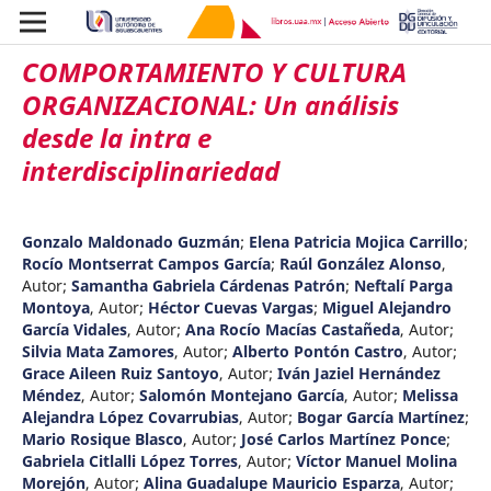
COMPORTAMIENTO Y CULTURA
ORGANIZACIONAL: Un análisis
desde la intra e
interdisciplinariedad
Gonzalo Maldonado Guzmán
;
Elena Patricia Mojica Carrillo
;
Rocío Montserrat Campos García
;
Raúl González Alonso
,
Autor
;
Samantha Gabriela Cárdenas Patrón
;
Neftalí Parga
Montoya
,
Autor
;
Héctor Cuevas Vargas
;
Miguel Alejandro
García Vidales
,
Autor
;
Ana Rocío Macías Castañeda
,
Autor
;
Silvia Mata Zamores
,
Autor
;
Alberto Pontón Castro
,
Autor
;
Grace Aileen Ruiz Santoyo
,
Autor
;
Iván Jaziel Hernández
Méndez
,
Autor
;
Salomón Montejano García
,
Autor
;
Melissa
Alejandra López Covarrubias
,
Autor
;
Bogar García Martínez
;
Mario Rosique Blasco
,
Autor
;
José Carlos Martínez Ponce
;
Gabriela Citlalli López Torres
,
Autor
;
Víctor Manuel Molina
Morejón
,
Autor
;
Alina Guadalupe Mauricio Esparza
,
Autor
;