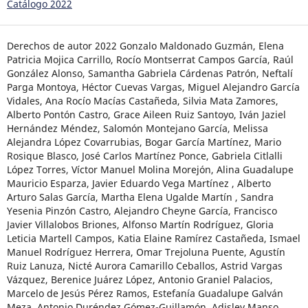
Catálogo 2022
Derechos de autor 2022 Gonzalo Maldonado Guzmán, Elena
Patricia Mojica Carrillo, Rocío Montserrat Campos García, Raúl
González Alonso, Samantha Gabriela Cárdenas Patrón, Neftalí
Parga Montoya, Héctor Cuevas Vargas, Miguel Alejandro García
Vidales, Ana Rocío Macías Castañeda, Silvia Mata Zamores,
Alberto Pontón Castro, Grace Aileen Ruiz Santoyo, Iván Jaziel
Hernández Méndez, Salomón Montejano García, Melissa
Alejandra López Covarrubias, Bogar García Martínez, Mario
Rosique Blasco, José Carlos Martínez Ponce, Gabriela Citlalli
López Torres, Víctor Manuel Molina Morejón, Alina Guadalupe
Mauricio Esparza, Javier Eduardo Vega Martínez , Alberto
Arturo Salas García, Martha Elena Ugalde Martín , Sandra
Yesenia Pinzón Castro, Alejandro Cheyne García, Francisco
Javier Villalobos Briones, Alfonso Martín Rodríguez, Gloria
Leticia Martell Campos, Katia Elaine Ramírez Castañeda, Ismael
Manuel Rodríguez Herrera, Omar Trejoluna Puente, Agustín
Ruiz Lanuza, Nicté Aurora Camarillo Ceballos, Astrid Vargas
Vázquez, Berenice Juárez López, Antonio Graniel Palacios,
Marcelo de Jesús Pérez Ramos, Estefanía Guadalupe Galván
Meza, Antonio Duréndez Gómez-Guillamón, Adisley Manso