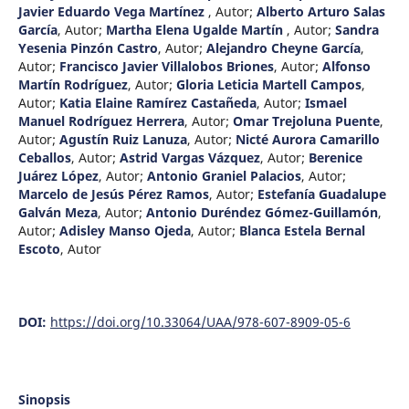
Javier Eduardo Vega Martínez
,
Autor
;
Alberto Arturo Salas
García
,
Autor
;
Martha Elena Ugalde Martín
,
Autor
;
Sandra
Yesenia Pinzón Castro
,
Autor
;
Alejandro Cheyne García
,
Autor
;
Francisco Javier Villalobos Briones
,
Autor
;
Alfonso
Martín Rodríguez
,
Autor
;
Gloria Leticia Martell Campos
,
Autor
;
Katia Elaine Ramírez Castañeda
,
Autor
;
Ismael
Manuel Rodríguez Herrera
,
Autor
;
Omar Trejoluna Puente
,
Autor
;
Agustín Ruiz Lanuza
,
Autor
;
Nicté Aurora Camarillo
Ceballos
,
Autor
;
Astrid Vargas Vázquez
,
Autor
;
Berenice
Juárez López
,
Autor
;
Antonio Graniel Palacios
,
Autor
;
Marcelo de Jesús Pérez Ramos
,
Autor
;
Estefanía Guadalupe
Galván Meza
,
Autor
;
Antonio Duréndez Gómez-Guillamón
,
Autor
;
Adisley Manso Ojeda
,
Autor
;
Blanca Estela Bernal
Escoto
,
Autor
DOI:
https://doi.org/10.33064/UAA/978-607-8909-05-6
Sinopsis