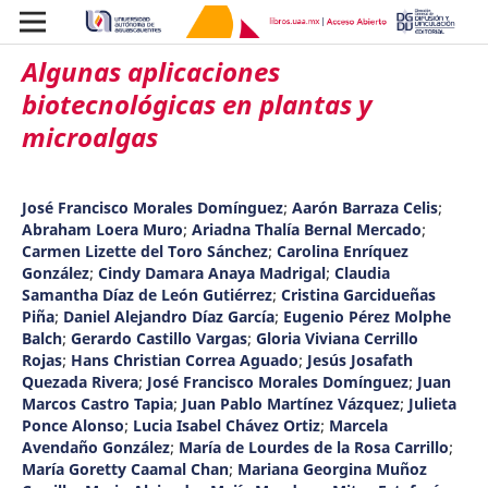
Algunas aplicaciones
biotecnológicas en plantas y
microalgas
José Francisco Morales Domínguez
;
Aarón Barraza Celis
;
Abraham Loera Muro
;
Ariadna Thalía Bernal Mercado
;
Carmen Lizette del Toro Sánchez
;
Carolina Enríquez
González
;
Cindy Damara Anaya Madrigal
;
Claudia
Samantha Díaz de León Gutiérrez
;
Cristina Garcidueñas
Piña
;
Daniel Alejandro Díaz García
;
Eugenio Pérez Molphe
Balch
;
Gerardo Castillo Vargas
;
Gloria Viviana Cerrillo
Rojas
;
Hans Christian Correa Aguado
;
Jesús Josafath
Quezada Rivera
;
José Francisco Morales Domínguez
;
Juan
Marcos Castro Tapia
;
Juan Pablo Martínez Vázquez
;
Julieta
Ponce Alonso
;
Lucia Isabel Chávez Ortiz
;
Marcela
Avendaño González
;
María de Lourdes de la Rosa Carrillo
;
María Goretty Caamal Chan
;
Mariana Georgina Muñoz