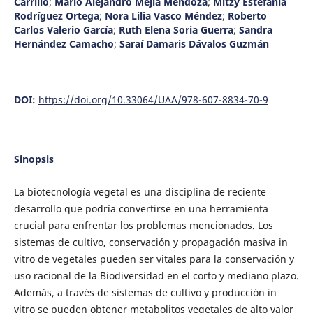
Carrillo
;
Mario Alejandro Mejía Mendoza
;
Mitzy Estefanía
Rodríguez Ortega
;
Nora Lilia Vasco Méndez
;
Roberto
Carlos Valerio García
;
Ruth Elena Soria Guerra
;
Sandra
Hernández Camacho
;
Saraí Damaris Dávalos Guzmán
DOI:
https://doi.org/10.33064/UAA/978-607-8834-70-9
Sinopsis
La biotecnología vegetal es una disciplina de reciente
desarrollo que podría convertirse en una herramienta
crucial para enfrentar los problemas mencionados. Los
sistemas de cultivo, conservación y propagación masiva in
vitro de vegetales pueden ser vitales para la conservación y
uso racional de la Biodiversidad en el corto y mediano plazo.
Además, a través de sistemas de cultivo y producción in
vitro se pueden obtener metabolitos vegetales de alto valor