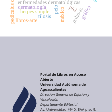
pediculus corporis
enfermedades dermatológicas
dermatología
piel
gráfica
pelo
poliosis
méxico
herpes simple
tilosis
libros-arte
Portal de Libros en Acceso
Abierto
Universidad Autónoma de
Aguascalientes
Dirección General de Difusión y
Vinculación
Departamento Editorial
Av. Universidad #940, EAA piso 9,