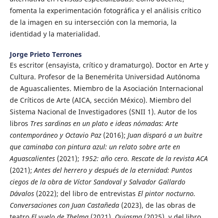
fomenta la experimentación fotográfica y el análisis crítico
de la imagen en su intersección con la memoria, la
identidad y la materialidad.
Jorge Prieto Terrones
Es escritor (ensayista, crítico y dramaturgo). Doctor en Arte y
Cultura. Profesor de la Benemérita Universidad Autónoma
de Aguascalientes. Miembro de la Asociación Internacional
de Críticos de Arte (AICA, sección México). Miembro del
Sistema Nacional de Investigadores (SNII 1). Autor de los
libros
Tres sardinas en un plato e ideas nómadas: Arte
contemporáneo y Octavio Paz
(2016);
Juan disparó a un buitre
que caminaba con pintura azul: un relato sobre arte en
Aguascalientes
(2021);
1952: año cero. Rescate de la revista ACA
(2021);
Antes del herrero y después de la eternidad: Puntos
ciegos de la obra de Víctor Sandoval y Salvador Gallardo
Dávalos
(2022); del libro de entrevistas
El pintor nocturno.
Conversaciones con Juan Castañeda
(2023), de las obras de
teatro
El vuelo de Thelma
(2021),
Quiasma
(2025), y del libro