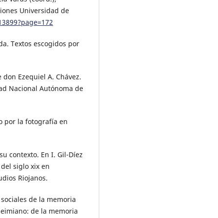
iciones Universidad de
/113899?page=172
da. Textos escogidos por
de don Ezequiel A. Chávez.
sidad Nacional Autónoma de
 por la fotografía en
 su contexto. En I. Gil-Díez
del siglo xix en
tudios Riojanos.
 sociales de la memoria
kheimiano: de la memoria