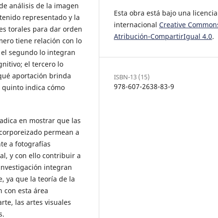
 de análisis de la imagen
Esta obra está bajo una licencia
tenido representado y la
internacional
Creative Common
es torales para dar orden
Atribución-CompartirIgual 4.0
.
mero tiene relación con lo
 el segundo lo integran
itivo; el tercero lo
 qué aportación brinda
ISBN-13 (15)
978-607-2638-83-9
l quinto indica cómo
radica en mostrar que las
 corporeizado permean a
te a fotografías
l, y con ello contribuir a
 investigación integran
, ya que la teoría de la
n con esta área
rte, las artes visuales
s.