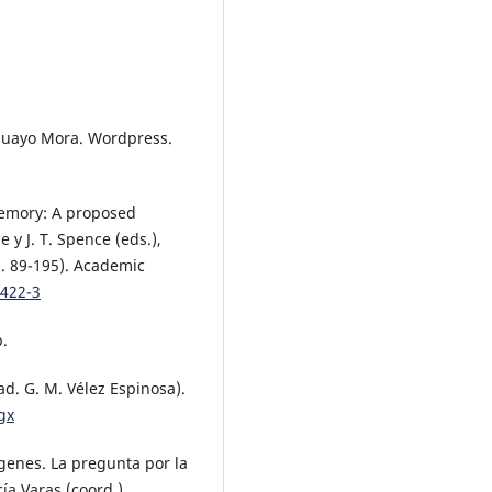
Aguayo Mora. Wordpress.
 memory: A proposed
 y J. T. Spence (eds.),
p. 89-195). Academic
0422-3
p.
ad. G. M. Vélez Espinosa).
gx
ágenes. La pregunta por la
a Varas (coord.),