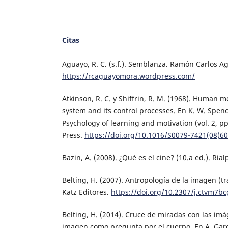
Citas
Aguayo, R. C. (s.f.). Semblanza. Ramón Carlos 
https://rcaguayomora.wordpress.com/
Atkinson, R. C. y Shiffrin, R. M. (1968). Human
system and its control processes. En K. W. Spence
Psychology of learning and motivation (vol. 2, p
Press.
https://doi.org/10.1016/S0079-7421(08)6
Bazin, A. (2008). ¿Qué es el cine? (10.a ed.). Rial
Belting, H. (2007). Antropología de la imagen (tr
Katz Editores.
https://doi.org/10.2307/j.ctvm7bc
Belting, H. (2014). Cruce de miradas con las im
imagen como pregunta por el cuerpo. En A. Garcí