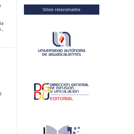
s
Sitios relacionados
ía
 ,
s