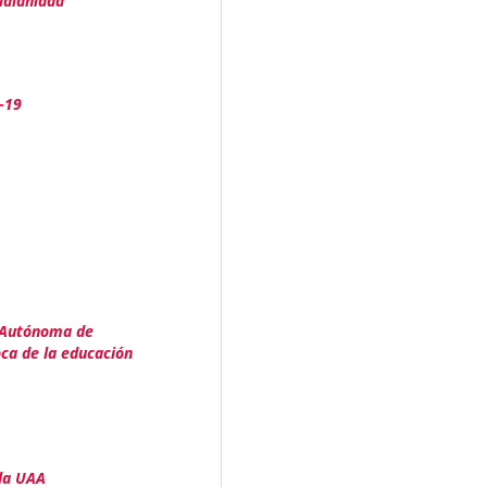
idianidad
d-19
d Autónoma de
ca de la educación
 la UAA