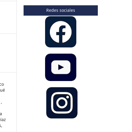
Redes sociales
co
sué
,
a
íaz
s,