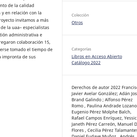
nto de la calidad
 y en relación con la
Colección
proyecto invitamos a más
Otros
de la uaa– especialistas
ión administrativa e
tregaron colaboración 15,
Categorías
erse tomado el tiempo de
Libros en Acceso Abierto
la impronta de sus
Catálogo 2022
Derechos de autor 2022 Francis
Javier Avelar González; Adán Jo
Brand Galindo ; Alfonso Pérez
Romo , Paulina Andrade Lozano 
Eugenio Pérez Molphe Balch,
Rafael Campos Enríquez, Yessic
Janeth Pérez Carreón, Manuel D
Flores , Cecilia Pérez Talamante
Daniel Eudave Muñoz , Andrés