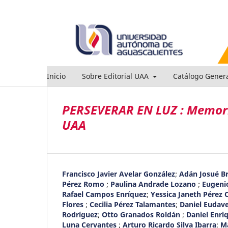
Inicio
Sobre Editorial UAA
Catálogo Gener
PERSEVERAR EN LUZ : Memoria
UAA
Francisco Javier Avelar González
;
Adán Josué B
Pérez Romo
;
Paulina Andrade Lozano
;
Eugeni
Rafael Campos Enríquez
;
Yessica Janeth Pérez 
Flores
;
Cecilia Pérez Talamantes
;
Daniel Euda
Rodríguez
;
Otto Granados Roldán
;
Daniel Enri
Luna Cervantes
;
Arturo Ricardo Silva Ibarra
;
Ma