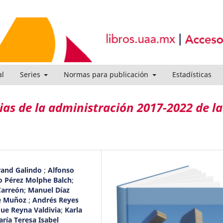
al
Series
Normas para publicación
Estadísticas
s de la administración 2017-2022 de la
rand Galindo
;
Alfonso
o Pérez Molphe Balch
;
Carreón
;
Manuel Díaz
ve Muñoz
;
Andrés Reyes
que Reyna Valdivia
;
Karla
ría Teresa Isabel