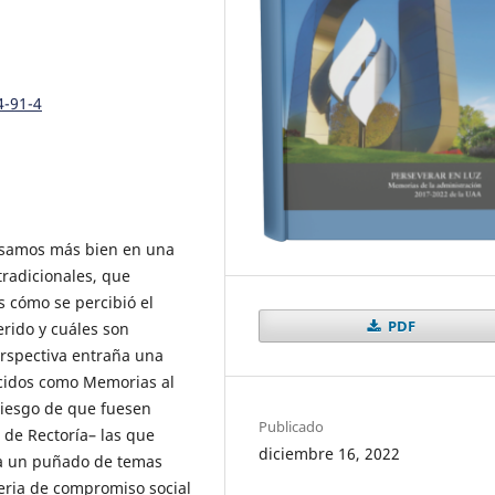
4-91-4
nsamos más bien en una
 tradicionales, que
 cómo se percibió el
PDF
erido y cuáles son
erspectiva entraña una
cidos como Memorias al
riesgo de que fuesen
Publicado
 de Rectoría– las que
diciembre 16, 2022
 a un puñado de temas
teria de compromiso social