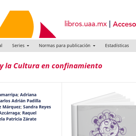
al
Series
Normas para publicación
Estadísticas
 y la Cultura en confinamiento
amarripa
;
Adriana
arlos Adrián Padilla
az Márquez
;
Sandra Reyes
 Azcárraga
;
Raquel
la Patricia Zárate