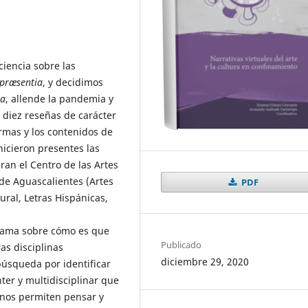
ciencia sobre las
 præsentia
, y decidimos
ia
, allende la pandemia y
e diez reseñas de carácter
ormas y los contenidos de
hicieron presentes las
ran el Centro de las Artes
de Aguascalientes (Artes
PDF
ural, Letras Hispánicas,
orama sobre cómo es que
Publicado
as disciplinas
diciembre 29, 2020
búsqueda por identificar
nter y multidisciplinar que
 nos permiten pensar y