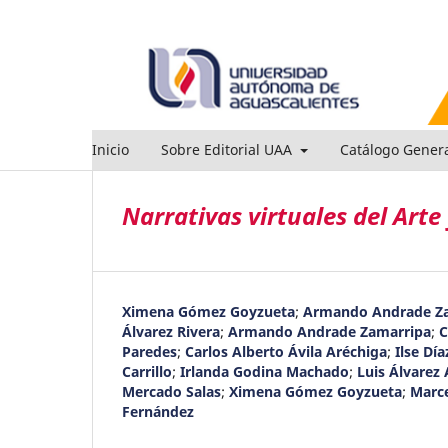
Inicio
Sobre Editorial UAA
Catálogo Gener
Narrativas virtuales del Arte
Ximena Gómez Goyzueta
;
Armando Andrade Z
Álvarez Rivera
;
Armando Andrade Zamarripa
;
C
Paredes
;
Carlos Alberto Ávila Aréchiga
;
Ilse Dí
Carrillo
;
Irlanda Godina Machado
;
Luis Álvarez
Mercado Salas
;
Ximena Gómez Goyzueta
;
Marce
Fernández