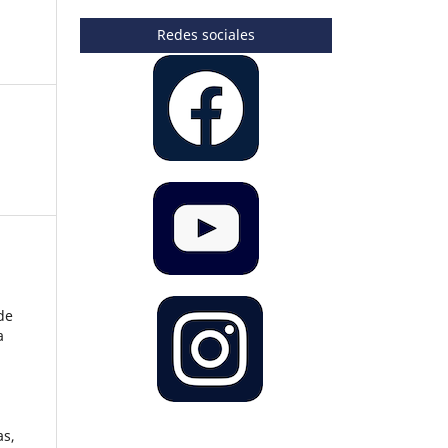
Redes sociales
de
a
as,