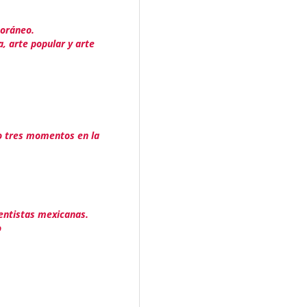
poráneo.
a, arte popular y arte
 o tres momentos en la
entistas mexicanas.
o