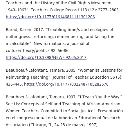
Teachers and the History of the Civil Rights Movement,
1940–1963”. Teachers College Record 113 (12): 2777–2803.
https://doi.org/10.1177/016146811111301206
Barad, Karen. 2017. “Troubling time/s and ecologies of
nothingness: re-turning, re-membering, and facing the
incalculable”. New formations: a journal of
culture/theory/politics 92: 56-86.
https://doi.org/10.3898/NEWF:92.05.2017
Beauboeuf-Lafontant, Tamara. 2005. “Womanist Lessons for
Reinventing Teaching”. Journal of Teacher Education 56 (5):
436–445.
https://doi.org/10.1177/0022487105282576
Beauboeuf-Lafontant, Tamara. 1997. “I Teach You the Way I
See Us: Concepts of Self and Teaching of African-American
Women Teachers Committed to Social Justice”. Presentación
en el congreso anual de la American Educational Research
Association (Chicago, IL, 24-28 de marzo, 1997).