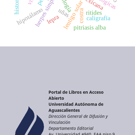
herpes simple
lentigo solar
hipotálamo
uñas
costra
ritides
lepra
caligrafía
pitriasis alba
Portal de Libros en Acceso
Abierto
Universidad Autónoma de
Aguascalientes
Dirección General de Difusión y
Vinculación
Departamento Editorial
Av. Universidad #940, EAA piso 9,