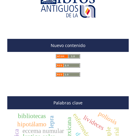
Nuevo contenido
Palabras clave
poliosis
bibliotecas
livideces
lepra
hipotálamo
eccema numular