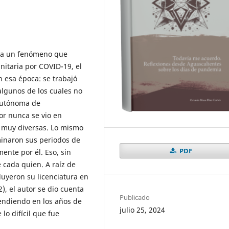
rda un fenómeno que
nitaria por COVID-19, el
n esa época: se trabajó
 algunos de los cuales no
 Autónoma de
tor nunca se vio en
s muy diversas. Lo mismo
minaron sus periodos de
PDF
ente por él. Eso, sin
 cada quien. A raíz de
luyeron su licenciatura en
), el autor se dio cuenta
Publicado
prendiendo en los años de
julio 25, 2024
lo difícil que fue