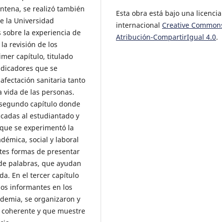
entena, se realizó también
Esta obra está bajo una licencia
e la Universidad
internacional
Creative Common
sobre la experiencia de
Atribución-CompartirIgual 4.0
.
la revisión de los
imer capítulo, titulado
ndicadores que se
afectación sanitaria tanto
a vida de las personas.
l segundo capítulo donde
icadas al estudiantado y
 que se experimentó la
adémica, social y laboral
ntes formas de presentar
 de palabras, que ayudan
. En el tercer capítulo
los informantes en los
ndemia, se organizaron y
o coherente y que muestre