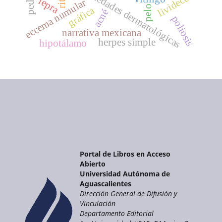
enfermedades dermatológicas
livideces
lepra
eccema numular
pelo
gráfica
acné
poliosis
narrativa mexicana
herpes simple
hipotálamo
Portal de Libros en Acceso
Abierto
Universidad Autónoma de
Aguascalientes
Dirección General de Difusión y
Vinculación
Departamento Editorial