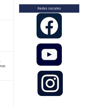
Redes sociales
o
enas