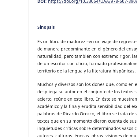
DOI:
https://doi.org/10.33064/UAA/978-607-890
Sinopsis
Es un libro de madurez –en un viaje de regreso–
de manera predominante en el género del ensayo
naturalidad, pero también con extremo rigor, la
de un escritor con oficio, formado profesionalm
territorio de la lengua y la literatura hispánicas.
Muchos y diversos son los dones que, como en 
despliega su autor en el conjunto de los textos 
acierto, reúne en este libro. En éste se muestran,
académico y la fina y erudita sensibilidad del e
palabras de Ricardo Orozco, el libro se trata de 
textos que en su momento dieron cuenta de sus 
inquietudes críticas sobre determinados vasos 
autores, culturas, épocas, obras, visiones de 