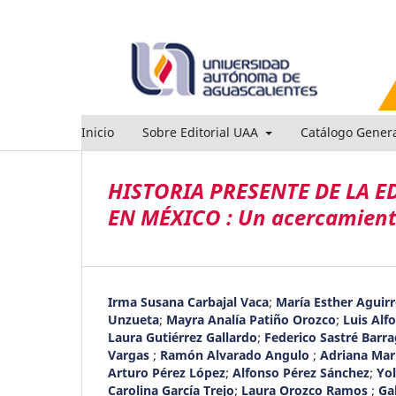
Inicio
Sobre Editorial UAA
Catálogo Gener
HISTORIA PRESENTE DE LA 
EN MÉXICO : Un acercamient
Irma Susana Carbajal Vaca
;
María Esther Aguirr
Unzueta
;
Mayra Analía Patiño Orozco
;
Luis Alf
Laura Gutiérrez Gallardo
;
Federico Sastré Barr
Vargas
;
Ramón Alvarado Angulo
;
Adriana Mar
Arturo Pérez López
;
Alfonso Pérez Sánchez
;
Yo
Carolina García Trejo
;
Laura Orozco Ramos
;
Ga