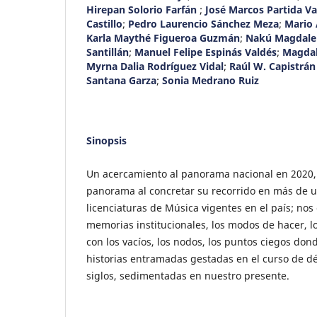
Hirepan Solorio Farfán
;
José Marcos Partida Va
Castillo
;
Pedro Laurencio Sánchez Meza
;
Mario 
Karla Maythé Figueroa Guzmán
;
Nakú Magdalen
Santillán
;
Manuel Felipe Espinás Valdés
;
Magdal
Myrna Dalia Rodríguez Vidal
;
Raúl W. Capistrán
Santana Garza
;
Sonia Medrano Ruiz
Sinopsis
Un acercamiento al panorama nacional en 2020,
panorama al concretar su recorrido en más de 
licenciaturas de Música vigentes en el país; nos
memorias institucionales, los modos de hacer, l
con los vacíos, los nodos, los puntos ciegos don
historias entramadas gestadas en el curso de dé
siglos, sedimentadas en nuestro presente.