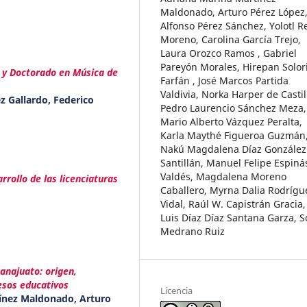
Maldonado, Arturo Pérez López
Alfonso Pérez Sánchez, Yolotl R
Moreno, Carolina García Trejo,
Laura Orozco Ramos , Gabriel
Pareyón Morales, Hirepan Solor
 y Doctorado en Música de
Farfán , José Marcos Partida
Valdivia, Norka Harper de Castil
z Gallardo, Federico
Pedro Laurencio Sánchez Meza,
Mario Alberto Vázquez Peralta,
Karla Maythé Figueroa Guzmán
Nakú Magdalena Díaz González
Santillán, Manuel Felipe Espiná
Valdés, Magdalena Moreno
rrollo de las licenciaturas
Caballero, Myrna Dalia Rodrígu
Vidal, Raúl W. Capistrán Gracia,
Luis Díaz Díaz Santana Garza, S
Medrano Ruiz
anajuato: origen,
esos educativos
Licencia
ínez Maldonado, Arturo