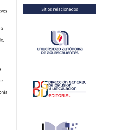
,
Sitios relacionados
eyes
io
lo,
,
s
ez
onia