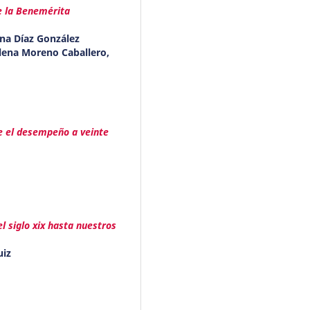
de la Benemérita
na Díaz González
alena Moreno Caballero,
re el desempeño a veinte
l siglo xix hasta nuestros
uiz