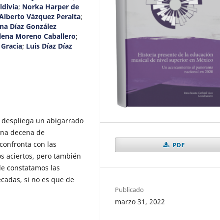
ldivia
;
Norka Harper de
Alberto Vázquez Peralta
;
a Díaz González
ena Moreno Caballero
;
 Gracia
;
Luis Díaz Díaz
 despliega un abigarrado
una decena de
 confronta con las
PDF
os aciertos, pero también
de constatamos las
cadas, si no es que de
Publicado
marzo 31, 2022