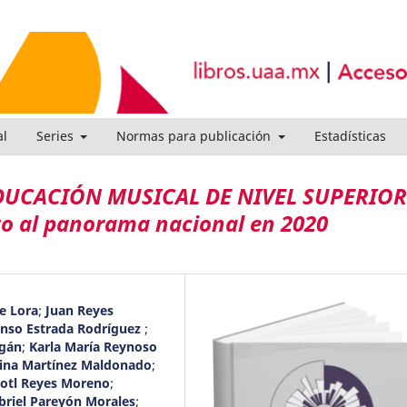
al
Series
Normas para publicación
Estadísticas
EDUCACIÓN MUSICAL DE NIVEL SUPERIOR
o al panorama nacional en 2020
e Lora
;
Juan Reyes
onso Estrada Rodríguez
;
agán
;
Karla María Reynoso
ina Martínez Maldonado
;
lotl Reyes Moreno
;
briel Pareyón Morales
;