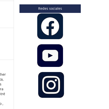
Redes sociales
ther
ta,
s
ura
stré
 ,