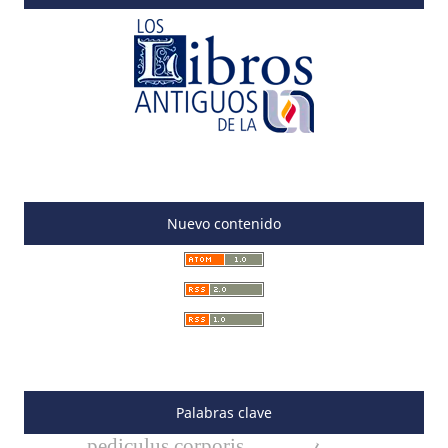
Nuevo contenido
Palabras clave
pediculus corporis