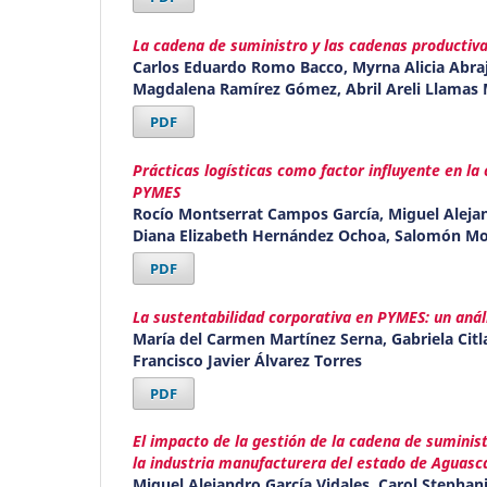
La cadena de suministro y las cadenas productiv
Carlos Eduardo Romo Bacco, Myrna Alicia Abraj
Magdalena Ramírez Gómez, Abril Areli Llamas 
PDF
Prácticas logísticas como factor influyente en la
PYMES
Rocío Montserrat Campos García, Miguel Alejan
Diana Elizabeth Hernández Ochoa, Salomón Mo
PDF
La sustentabilidad corporativa en PYMES: un análi
María del Carmen Martínez Serna, Gabriela Citla
Francisco Javier Álvarez Torres
PDF
El impacto de la gestión de la cadena de sumini
la industria manufacturera del estado de Aguasc
Miguel Alejandro García Vidales, Carol Stephani