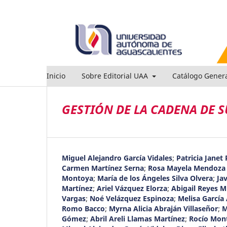
Inicio
Sobre Editorial UAA
Catálogo Gener
GESTIÓN DE LA CADENA DE 
Miguel Alejandro García Vidales
;
Patricia Janet 
Carmen Martínez Serna
;
Rosa Mayela Mendoza 
Montoya
;
María de los Ángeles Silva Olvera
;
Ja
Martínez
;
Ariel Vázquez Elorza
;
Abigail Reyes 
Vargas
;
Noé Velázquez Espinoza
;
Melisa García 
Romo Bacco
;
Myrna Alicia Abraján Villaseñor
;
M
Gómez
;
Abril Areli Llamas Martínez
;
Rocío Mon