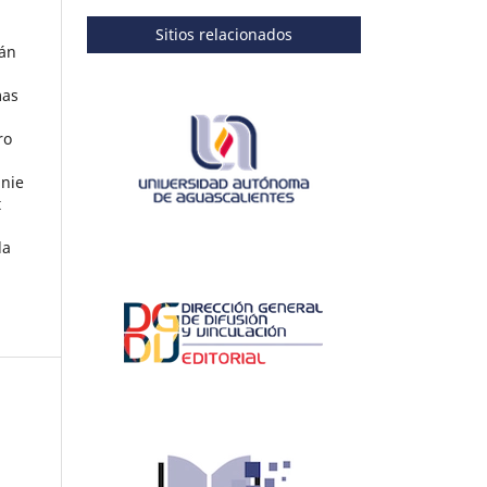
a
Sitios relacionados
ján
mas
ro
nie
t
la