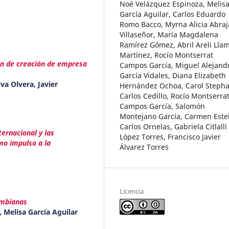
Noé Velázquez Espinoza, Melis
García Aguilar, Carlos Eduardo
Romo Bacco, Myrna Alicia Abra
Villaseñor, María Magdalena
Ramírez Gómez, Abril Areli Lla
Martínez, Rocío Montserrat
zón de creación de empresa
Campos García, Miguel Alejand
García Vidales, Diana Elizabeth
va Olvera, Javier
Hernández Ochoa, Carol Stepha
Carlos Cedillo, Rocío Montserra
Campos García, Salomón
Montejano García, Carmen Este
Carlos Ornelas, Gabriela Citlalli
ternacional y las
López Torres, Francisco Javier
mo impulso a la
Álvarez Torres
Licencia
ombianas
 Melisa García Aguilar