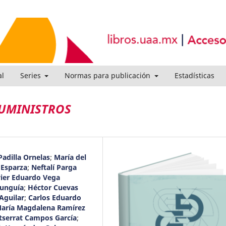
al
Series
Normas para publicación
Estadísticas
SUMINISTROS
Padilla Ornelas
;
María del
Esparza
;
Neftalí Parga
vier Eduardo Vega
Munguía
;
Héctor Cuevas
Aguilar
;
Carlos Eduardo
aría Magdalena Ramírez
tserrat Campos García
;