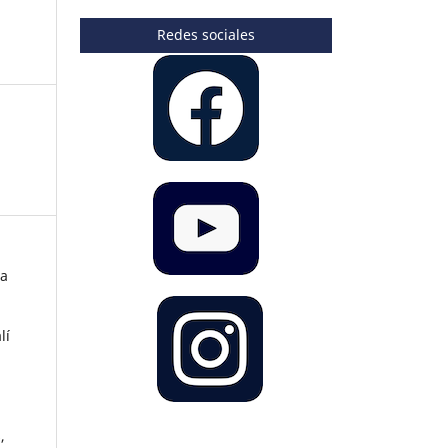
Redes sociales
ia
lí
,