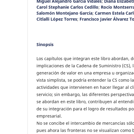
Miguel Alejandro García Vidales
;
Diana Elizabe
Carol Stephanie Carlos Cedillo
;
Rocío Montserr
Salomón Montejano García
;
Carmen Estela Carl
Citlalli López Torres
;
Francisco Javier Álvarez T
Sinopsis
Los capítulos que integran este libro abordan, d
implicaciones de la Cadena de Suministro (CS), l
generación de valor en una empresa u organiza
vista simplista, se podría entender la CS como la
actividades que intervienen en hacer llegar al c
servicio; sin embargo, las diferentes perspectiv
se abordan en este libro, contribuyen al entend
de su integración para el logro de resultados pos
empresarial.
No se concibe el intercambio de mercancías sólo 
pues ahora las fronteras no se visualizan como 