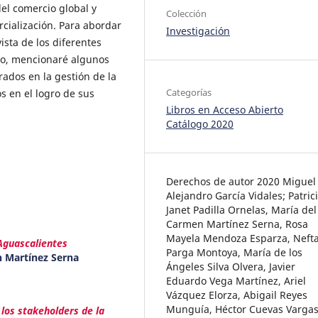
del comercio global y
Colección
cialización. Para abordar
Investigación
ista de los diferentes
bro, mencionaré algunos
rados en la gestión de la
Categorías
s en el logro de sus
Libros en Acceso Abierto
Catálogo 2020
Derechos de autor 2020 Miguel
Alejandro García Vidales; Patric
Janet Padilla Ornelas, María del
Carmen Martínez Serna, Rosa
Mayela Mendoza Esparza, Nefta
Aguascalientes
Parga Montoya, María de los
en Martínez Serna
Ángeles Silva Olvera, Javier
Eduardo Vega Martínez, Ariel
Vázquez Elorza, Abigail Reyes
Munguía, Héctor Cuevas Vargas
los stakeholders de la