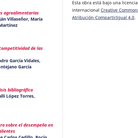
Esta obra está bajo una licencia
internacional
Creative Common
as agroalimentarias
Atribución-CompartirIgual 4.0
.
án Villaseñor, María
Martínez
 competitividad de las
dro García Vidales,
ntejano García
sis bibliográfico
lli López Torres,
stro sobre el desempeño en
alientes
e Carlos Cedillo, Rocío