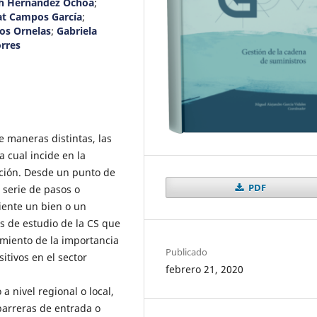
th Hernández Ochoa
;
at Campos García
;
os Ornelas
;
Gabriela
orres
e maneras distintas, las
a cual incide en la
ción. Desde un punto de
PDF
 serie de pasos o
liente un bien o un
as de estudio de la CS que
imiento de la importancia
Publicado
itivos en el sector
febrero 21, 2020
a nivel regional o local,
barreras de entrada o