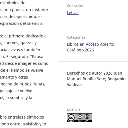
en símbolos de
Colección
s una pausa, un instante
Letras
asar desapercibido: el
espiración del silencio.
s: el primero dedicado a
Categorías
s, cuervos, garzas y
Libros en Acceso Abierto
cias vivas y también
Catálogo 2026
ón. El segundo, "Pausa
idad desde imágenes como
de el tiempo se vuelve
Derechos de autor 2026 Juan
rmamento y otras
Manuel Bonilla Soto; Benjamín
 hecho de nubes, lunas,
Valdivia
paisaje se vuelve
uz, la sombra y la
Licencia
ibro entrelaza símbolos
go entre lo visible y lo