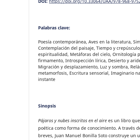
DOI:
https://doi.org/10.33064/UAA/978-968-975
Palabras clave:
Poesía contemporánea, Aves en la literatura, Si
Contemplación del paisaje, Tiempo y crepúsculo
espiritualidad, Metáforas del cielo, Ornitología 
firmamento, Introspección lírica, Desierto y arid
Migración y desplazamiento, Luz y sombra, Rel
metamorfosis, Escritura sensorial, Imaginario nat
instante
Sinopsis
Pájaros y nubes inscritos en el aire
es un libro que
poética como forma de conocimiento. A través de
breves, Juan Manuel Bonilla Soto construye un u