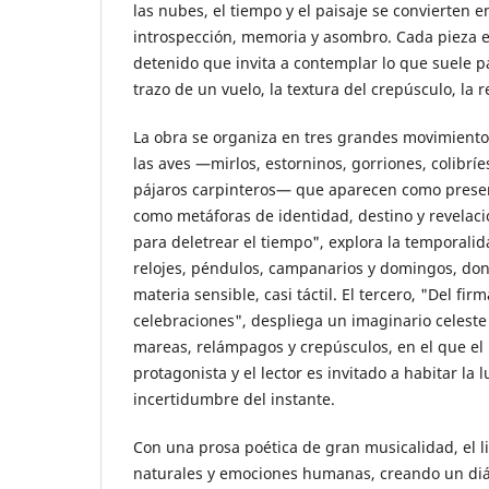
las nubes, el tiempo y el paisaje se convierten 
introspección, memoria y asombro. Cada pieza e
detenido que invita a contemplar lo que suele p
trazo de un vuelo, la textura del crepúsculo, la r
La obra se organiza en tres grandes movimiento
las aves —mirlos, estorninos, gorriones, colibríe
pájaros carpinteros— que aparecen como presen
como metáforas de identidad, destino y revelaci
para deletrear el tiempo", explora la temporal
relojes, péndulos, campanarios y domingos, don
materia sensible, casi táctil. El tercero, "Del fi
celebraciones", despliega un imaginario celeste
mareas, relámpagos y crepúsculos, en el que el 
protagonista y el lector es invitado a habitar la l
incertidumbre del instante.
Con una prosa poética de gran musicalidad, el l
naturales y emociones humanas, creando un diálo