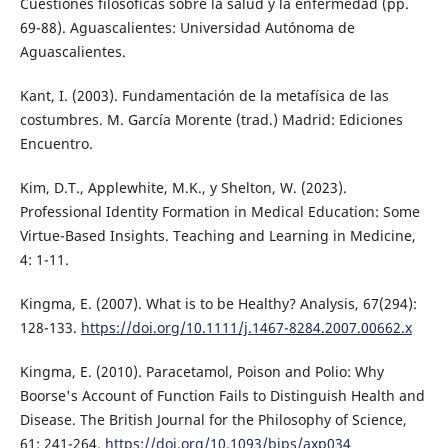
Cuestiones filosóficas sobre la salud y la enfermedad (pp.
69-88). Aguascalientes: Universidad Autónoma de
Aguascalientes.
Kant, I. (2003). Fundamentación de la metafísica de las
costumbres. M. García Morente (trad.) Madrid: Ediciones
Encuentro.
Kim, D.T., Applewhite, M.K., y Shelton, W. (2023).
Professional Identity Formation in Medical Education: Some
Virtue-Based Insights. Teaching and Learning in Medicine,
4: 1-11.
Kingma, E. (2007). What is to be Healthy? Analysis, 67(294):
128-133.
https://doi.org/10.1111/j.1467-8284.2007.00662.x
Kingma, E. (2010). Paracetamol, Poison and Polio: Why
Boorse's Account of Function Fails to Distinguish Health and
Disease. The British Journal for the Philosophy of Science,
61: 241-264.
https://doi.org/10.1093/bjps/axp034