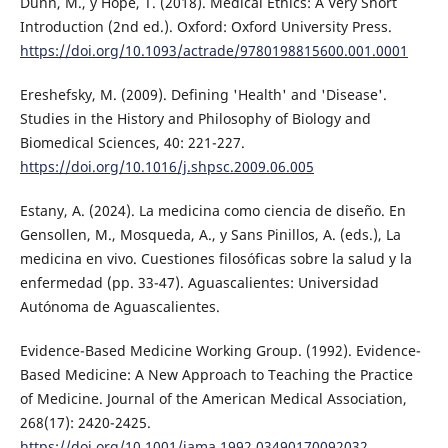
Dunn, M., y Hope, T. (2018). Medical Ethics: A Very Short
Introduction (2nd ed.). Oxford: Oxford University Press.
https://doi.org/10.1093/actrade/9780198815600.001.0001
Ereshefsky, M. (2009). Defining 'Health' and 'Disease'.
Studies in the History and Philosophy of Biology and
Biomedical Sciences, 40: 221-227.
https://doi.org/10.1016/j.shpsc.2009.06.005
Estany, A. (2024). La medicina como ciencia de diseño. En
Gensollen, M., Mosqueda, A., y Sans Pinillos, A. (eds.), La
medicina en vivo. Cuestiones filosóficas sobre la salud y la
enfermedad (pp. 33-47). Aguascalientes: Universidad
Autónoma de Aguascalientes.
Evidence-Based Medicine Working Group. (1992). Evidence-
Based Medicine: A New Approach to Teaching the Practice
of Medicine. Journal of the American Medical Association,
268(17): 2420-2425.
https://doi.org/10.1001/jama.1992.03490170092032