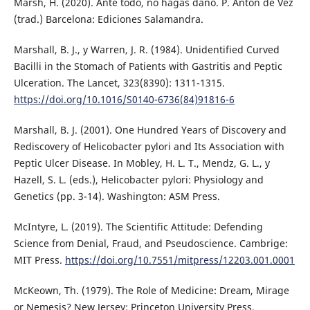
Marsh, H. (2020). Ante todo, no hagas daño. P. Antón de Vez
(trad.) Barcelona: Ediciones Salamandra.
Marshall, B. J., y Warren, J. R. (1984). Unidentified Curved
Bacilli in the Stomach of Patients with Gastritis and Peptic
Ulceration. The Lancet, 323(8390): 1311-1315.
https://doi.org/10.1016/S0140-6736(84)91816-6
Marshall, B. J. (2001). One Hundred Years of Discovery and
Rediscovery of Helicobacter pylori and Its Association with
Peptic Ulcer Disease. In Mobley, H. L. T., Mendz, G. L., y
Hazell, S. L. (eds.), Helicobacter pylori: Physiology and
Genetics (pp. 3-14). Washington: ASM Press.
McIntyre, L. (2019). The Scientific Attitude: Defending
Science from Denial, Fraud, and Pseudoscience. Cambrige:
MIT Press.
https://doi.org/10.7551/mitpress/12203.001.0001
McKeown, Th. (1979). The Role of Medicine: Dream, Mirage
or Nemesis? New Jersey: Princeton University Press.