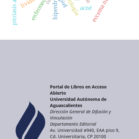
eccema numular
hiperdrosis
pitriasis alba
livideces
ore
piel
acné
Portal de Libros en Acceso
Abierto
Universidad Autónoma de
Aguascalientes
Dirección General de Difusión y
Vinculación
Departamento Editorial
Av. Universidad #940, EAA piso 9,
Cd. Universitaria, CP 20100