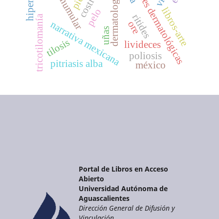
enfermedades dermatológicas
dermatología
piel
costra
libros-arte
pelo
ritides
tricotilomanía
ore
narrativa mexicana
uñas
tilosis
livideces
poliosis
pitriasis alba
méxico
Portal de Libros en Acceso
Abierto
Universidad Autónoma de
Aguascalientes
Dirección General de Difusión y
Vinculación