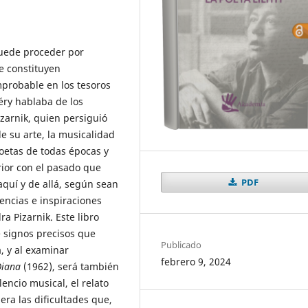
puede proceder por
e constituyen
mprobable en los tesoros
éry hablaba de los
izarnik, quien persiguió
de su arte, la musicalidad
poetas de todas épocas y
rior con el pasado que
PDF
quí y de allá, según sean
uencias e inspiraciones
ra Pizarnik. Este libro
e signos precisos que
Publicado
a, y al examinar
febrero 9, 2024
Diana
(1962), será también
encio musical, el relato
era las dificultades que,