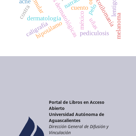
enfermedades dermatológicas
lentigo solar
tricotilomanía
ore
acné
pelo
costra
cuento
méxico
melanoma
dermatología
uñas
hipotálamo
caligrafía
pediculosis
Portal de Libros en Acceso
Abierto
Universidad Autónoma de
Aguascalientes
Dirección General de Difusión y
Vinculación