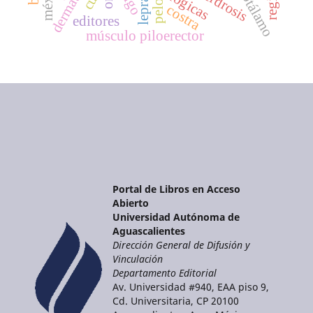
hipotálamo
hiperdrosis
lepra
pelo
costra
editores
músculo piloerector
Portal de Libros en Acceso
Abierto
Universidad Autónoma de
Aguascalientes
Dirección General de Difusión y
Vinculación
Departamento Editorial
Av. Universidad #940, EAA piso 9,
Cd. Universitaria, CP 20100