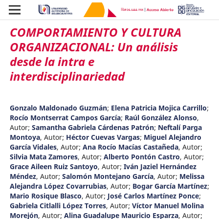
COMPORTAMIENTO Y CULTURA
ORGANIZACIONAL: Un análisis
desde la intra e
interdisciplinariedad
Gonzalo Maldonado Guzmán
;
Elena Patricia Mojica Carrillo
;
Rocío Montserrat Campos García
;
Raúl González Alonso
,
Autor
;
Samantha Gabriela Cárdenas Patrón
;
Neftalí Parga
Montoya
,
Autor
;
Héctor Cuevas Vargas
;
Miguel Alejandro
García Vidales
,
Autor
;
Ana Rocío Macías Castañeda
,
Autor
;
Silvia Mata Zamores
,
Autor
;
Alberto Pontón Castro
,
Autor
;
Grace Aileen Ruiz Santoyo
,
Autor
;
Iván Jaziel Hernández
Méndez
,
Autor
;
Salomón Montejano García
,
Autor
;
Melissa
Alejandra López Covarrubias
,
Autor
;
Bogar García Martínez
;
Mario Rosique Blasco
,
Autor
;
José Carlos Martínez Ponce
;
Gabriela Citlalli López Torres
,
Autor
;
Víctor Manuel Molina
Morejón
,
Autor
;
Alina Guadalupe Mauricio Esparza
,
Autor
;