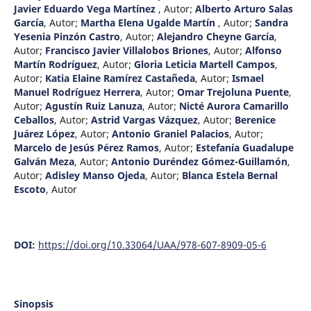
Javier Eduardo Vega Martínez
,
Autor
;
Alberto Arturo Salas
García
,
Autor
;
Martha Elena Ugalde Martín
,
Autor
;
Sandra
Yesenia Pinzón Castro
,
Autor
;
Alejandro Cheyne García
,
Autor
;
Francisco Javier Villalobos Briones
,
Autor
;
Alfonso
Martín Rodríguez
,
Autor
;
Gloria Leticia Martell Campos
,
Autor
;
Katia Elaine Ramírez Castañeda
,
Autor
;
Ismael
Manuel Rodríguez Herrera
,
Autor
;
Omar Trejoluna Puente
,
Autor
;
Agustín Ruiz Lanuza
,
Autor
;
Nicté Aurora Camarillo
Ceballos
,
Autor
;
Astrid Vargas Vázquez
,
Autor
;
Berenice
Juárez López
,
Autor
;
Antonio Graniel Palacios
,
Autor
;
Marcelo de Jesús Pérez Ramos
,
Autor
;
Estefanía Guadalupe
Galván Meza
,
Autor
;
Antonio Duréndez Gómez-Guillamón
,
Autor
;
Adisley Manso Ojeda
,
Autor
;
Blanca Estela Bernal
Escoto
,
Autor
DOI:
https://doi.org/10.33064/UAA/978-607-8909-05-6
Sinopsis