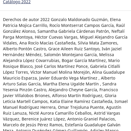
Catálogo 2022
Derechos de autor 2022 Gonzalo Maldonado Guzmán, Elena
Patricia Mojica Carrillo, Rocío Montserrat Campos García, Raúl
González Alonso, Samantha Gabriela Cárdenas Patrón, Neftalí
Parga Montoya, Héctor Cuevas Vargas, Miguel Alejandro García
Vidales, Ana Rocío Macías Castañeda, Silvia Mata Zamores,
Alberto Pontón Castro, Grace Aileen Ruiz Santoyo, Iván Jaziel
Hernández Méndez, Salomón Montejano García, Melissa
Alejandra López Covarrubias, Bogar García Martínez, Mario
Rosique Blasco, José Carlos Martínez Ponce, Gabriela Citlalli
López Torres, Víctor Manuel Molina Morejón, Alina Guadalupe
Mauricio Esparza, Javier Eduardo Vega Martínez , Alberto
Arturo Salas García, Martha Elena Ugalde Martín , Sandra
Yesenia Pinzón Castro, Alejandro Cheyne García, Francisco
Javier Villalobos Briones, Alfonso Martín Rodríguez, Gloria
Leticia Martell Campos, Katia Elaine Ramírez Castañeda, Ismael
Manuel Rodríguez Herrera, Omar Trejoluna Puente, Agustín
Ruiz Lanuza, Nicté Aurora Camarillo Ceballos, Astrid Vargas
Vázquez, Berenice Juárez López, Antonio Graniel Palacios,
Marcelo de Jesús Pérez Ramos, Estefanía Guadalupe Galván
Meza, Antonio Duréndez Gómez-Guillamón, Adisley Manso