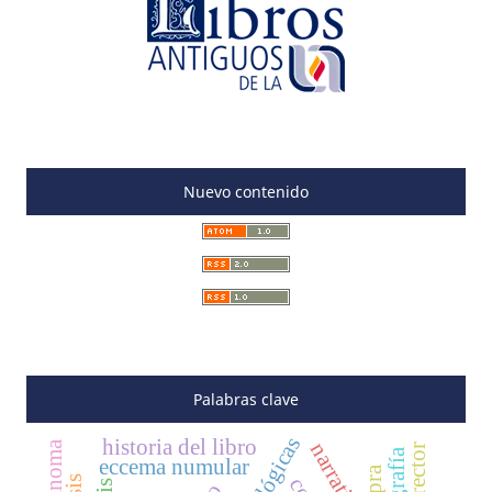
Nuevo contenido
Palabras clave
historia del libro
melanoma
caligrafía
eccema numular
lepra